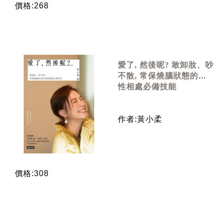
價格:268
愛了, 然後呢? 敢卸妝、吵
不散, 常保燒腦狀態的兩
性相處必備技能
作者:黃小柔
價格:308