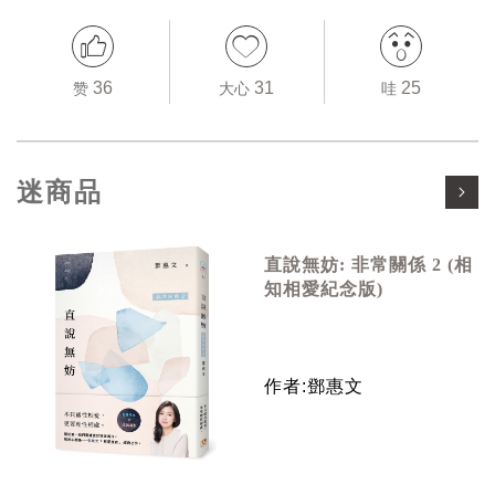
36
31
25
赞
大心
哇
迷商品
直說無妨: 非常關係 2 (相
知相愛紀念版)
作者:鄧惠文