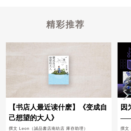
精彩推荐
【书店人最近读什麽】《变成自
因
己想望的大人》
—
Ka
撰文
Leon（誠品書店南紡店 庫存助理）
撰文