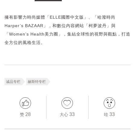
擁有影響力時尚媒體「ELLE國際中文版」、「哈潑時尚
Harper’s BAZAAR」，和數位內容網站「柯夢波丹」與
「Women’s Health美力圈」，集結全球性的視野與觀點，打造
全方位的風格生活。
诚品专栏
赫斯特专栏
28
33
33
赞
大心
哇