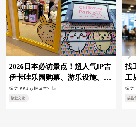
2026日本必访景点！超人气IP吉
找
伊卡哇乐园购票、游乐设施、限
工
定周边全攻略
造
撰文
KKday旅遊生活誌
撰文
旅遊文化
诚品