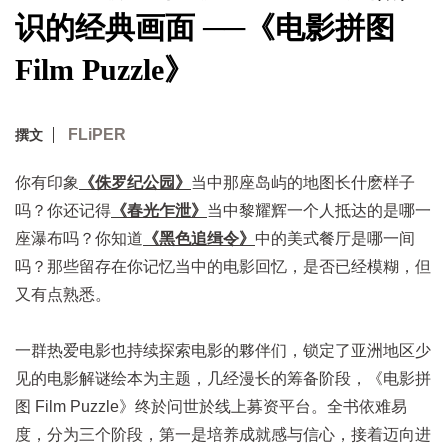
识的经典画面 ──《电影拼图
Film Puzzle》
FLiPER
撰文
你有印象
《侏罗纪公园》
当中那座岛屿的地图长什麽样子
吗？你还记得
《春光乍泄》
当中黎耀辉一个人抵达的是哪一
座瀑布吗？你知道
《黑色追缉令》
中的美式餐厅是哪一间
吗？那些留存在你记忆当中的电影回忆，是否已经模糊，但
又有点熟悉。
一群热爱电影也持续探索电影的夥伴们，锁定了亚洲地区少
见的电影解谜绘本为主题，几经漫长的筹备阶段，《电影拼
图 Film Puzzle》终於问世於线上募资平台。全书依难易
度，分为三个阶段，第一是培养成就感与信心，接着迈向进