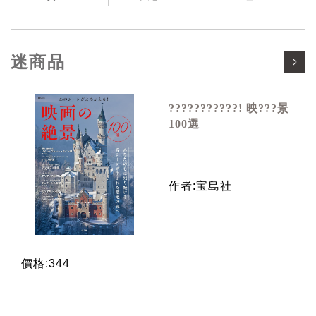
迷商品
???????????! 映???景
100選
作者:宝島社
價格:344