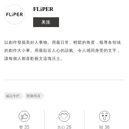
FLiPER
关注
以創作發掘美好人事物。用最日常、輕鬆的角度，報導各領域
的創作大小事。用最貼近人心的語氣、令人感同身受的文字，
讓每個人都喜歡藝文這塊沃土。
诚品专栏
图像阅读
35
26
36
赞
大心
哇