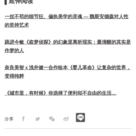
▌延伸阅读
一丝不苟的细节狂、偏执美学的灵魂 — 魏斯安德森对人性
的坚持艺术
跳进今敏《盗梦侦探》的幻象里离析现实：最清醒的其实是
作梦的人
奈良美智ｘ浅井健一合作绘本《婴儿革命》让复杂的世界，
变得纯粹
《城市里，有时候》你选择了便利却不自由的生活....
分享