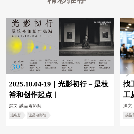
2025.10.04-19｜光影初行－是枝
找
裕和创作起点｜
工
造
撰文
誠品電影院
撰文
迷电影
诚品电影院
诚品