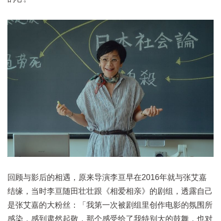
回顾与影后的相遇，原来导演李亘早在2016年就与张艾嘉
结缘，当时李亘随田壮壮跟《相爱相亲》的剧组，透露自己
是张艾嘉的大粉丝：「我第一次被剧组里创作电影的氛围所
感染，感到肃然起敬，那个感受给了我特别大的鼓舞，也对