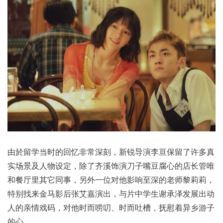
由於留学当时的回忆非常深刻，新锐导演李亘保留了许多真
实场景及人物设定，除了齐溪饰演刀子嘴豆腐心的店长管唯
和餐厅里其它同事，另外一位对他影响至深的老师黎莉莉，
特别找来金马影后张艾嘉演出，与片中学生谢承泽发展出动
人的亲情戏码，对他时而唠叨、时而吐槽，抚慰着异乡游子
的心。