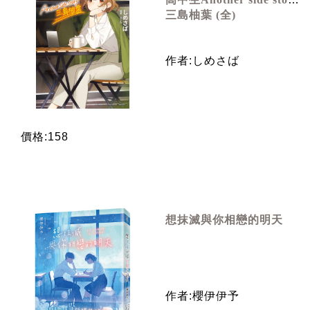
三島柚葉 (全)
作者:しめさば
價格:158
想抹滅與你相戀的明天
作者:櫻伊伊予