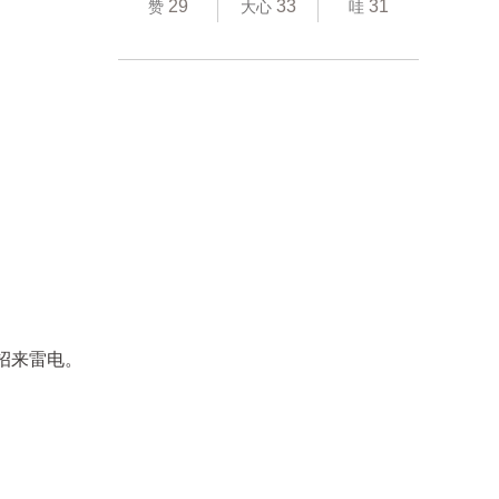
29
33
31
赞
大心
哇
招来雷电。