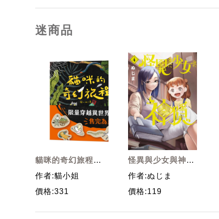
迷商品
貓咪的奇幻旅程
怪異與少女與神隱
(限量附穿越異世
4
作者:貓小姐
作者:ぬじま
界貓咪貼紙)
價格:331
價格:119