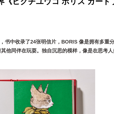
世界《ヒグチユウコ ボリス カード
书，书中收录了24张明信片，BORIS 像是拥有多重
着其他同伴在玩耍。独自沉思的模样，像是在思考人