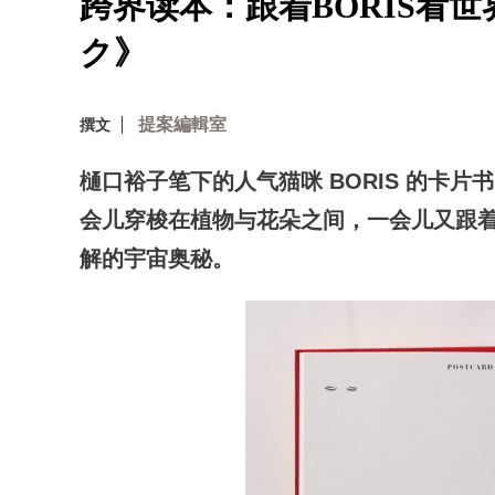
跨界读本：跟着BORIS看
ク》
提案編輯室
撰文
樋口裕子笔下的人气猫咪 BORIS 的卡片
会儿穿梭在植物与花朵之间，一会儿又跟
解的宇宙奥秘。