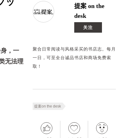
ブッ
提案 on the
desk
关注
聚合日常阅读与风格采买的书店志。每月
分身，一
一日，可至全台诚品书店和商场免费索
类无法理
取！
提案on the desk