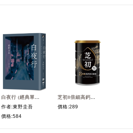
白夜行 (經典單冊
芝初8倍細高鈣黑
回歸版)
芝麻粉/ 380g
作者:東野圭吾
價格:289
價格:584