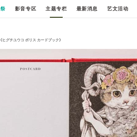
漫祭
影音专区
主题专栏
最新消息
艺文活动
《ヒグチユウコ ボリス カードブック》