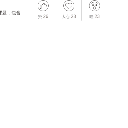
课题，包含
26
28
23
赞
大心
哇
。