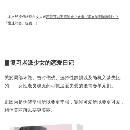
｛本文经授权转载自女人迷
恋爱可以不再速食？来看《爱在黎明破晓时》的
「慢速约会」提案！
｝
▊复习老派少女的恋爱日记
关於局部坏毁、暂时伤残、选择性缺损以及随机入梦失忆
的……女性老灵魂无药可救追爱失爱的後青春单元剧。
正因为是伪装坚强所以要更坚强，宠溺可爱所以要更可爱，
相信美丽所以要更美丽。