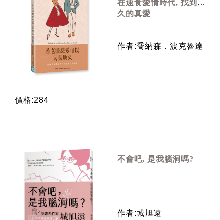
在速食愛情時代, 找到恆
久的真愛
作者:喬納森．波克魯達
價格:284
不會吧, 是我腦洞嗎?
作者:城旭遠