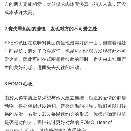
方的两人定能相爱，对於仅求肉体无涉真心的人来说，沉没
成本或许太高。
2.丧失晕船期的滤镜，发现对方的不可爱之处
即便你试图在暧昧对象面前呈现最美好的一面，但随着相处
时间越长，装久了总会露馅，也越可能让双方发现彼此不可
爱之处。因此可能在试图靠近彼此的同时，丧失由未知而产
生的美好幻想，进而失去交往的冲动。
3.FOMO 心态
由於人类本质上是渴望与他人建立连结、痴迷於爱情的群居
动物，身处伴侣过度饱和、选择泛滥的世界，我们可以很轻
易的左滑、右滑，若改采慢速约会的形式，你很难确定眼前
是否是对的人，害怕错过更好对象的 FOMO（fear of
missing）心态，可能使你难以享受约会。