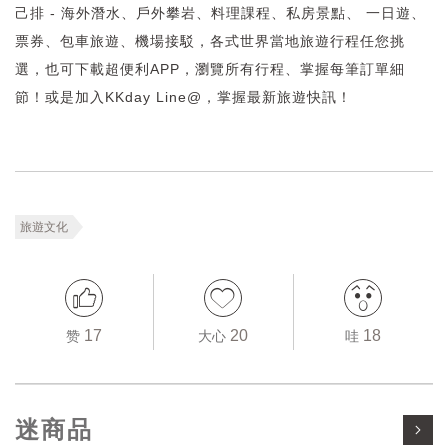
己排 - 海外潛水、戶外攀岩、料理課程、私房景點、 一日遊、
票券、包車旅遊、機場接駁，各式世界當地旅遊行程任您挑
選，也可下載超便利APP，瀏覽所有行程、掌握每筆訂單細
節！或是加入KKday Line@，掌握最新旅遊快訊！
旅遊文化
17
20
18
赞
大心
哇
迷商品