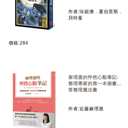
作者:珍妮佛．夏伯里斯．
貝特曼
價格:284
麻理惠的怦然心動筆記:
整理專家的第一本插畫問
答整理魔法書
作者:近藤麻理惠