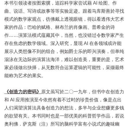
本书引领读者按图索骥，追踪科学家尝试藉 AI 绘图、作
曲、说话、写诗或故事等等实验足迹。跟着马库斯善於寻找
模式的数学家观点，彷佛戴上透视眼镜，得以看透伟大艺术
家的作品：巴哈的赋格、林布兰的肖像画、普希金的诗
作……演算法模式蕴藏其中，当然，也没错过令数学家产生
存在焦虑的数学领域。深入研究，显现 AI 在各领域或许能
展示人类想像不到的组合，例如爵士乐的即兴演奏，但单纯
泅泳在无边际的演算法海洋，难以创造美，重要的是，艺术
家必须做出抉择，从无数符合运算逻辑的可能性，采撷最终
能称为艺术的果实。
《创造力的密码》
原文虽写於二〇一九年，但书中在创造力
和 AI 应用推演至今依然有着不过时的珍贵价值，像是点出
人们渴望演算法具备创造力的想法，多半与企业想赚更多钱
的欲望有关。本书同时也是一部优美的科普哲学作品，若说
奥利佛．萨克斯（注）所写的脑科学富有小说式的趣味幽