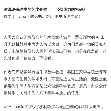
演算法海洋中的艺术创作——
《创造力的密码》
撰文｜lilylee（诚品书店新店 图书管理专员）
人类曾自认无可取代的艺术创意圣域里，逐日渐增的 AI 工
具无疑挑战着生而为人所以为傲、迫切创造新事物的灵魂本
质，电脑终将取代人类的说法层出不穷，但是在此之前，得
先替何谓「创造力」下注解。
作者马库斯虽然有着牛津数学教授、英国皇家学会院士等等
令人望而生畏的学术头衔，可更贴近世俗生活的，无疑是他
被选为牛津大学西蒙尼公众理解科学教授，肩负「向公众传
播科学，同时不失去真正科学本质」的任务。
从 AlphaGo 打败人类围棋冠军为起点朝演算法源头走去，