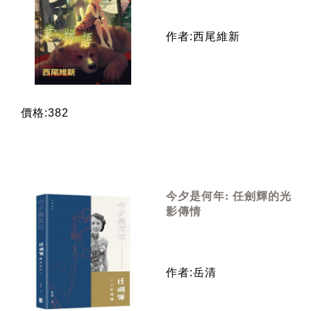
作者:西尾維新
價格:382
今夕是何年: 任劍輝的光
影傳情
作者:岳清