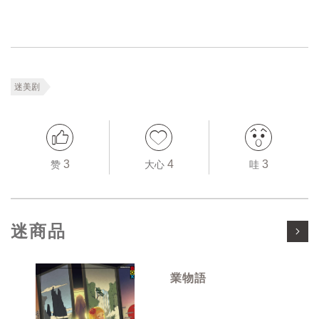
迷美剧
3
4
3
赞
大心
哇
迷商品
業物語