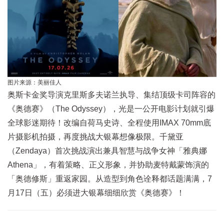
图片来源：美丽佳人
奥斯卡金奖导演克里斯多夫诺兰执导、集结顶级卡司阵容的
《奥德赛》（The Odyssey），光是一公开电影计划就引爆
全球影迷期待！改编自荷马史诗、全程使用IMAX 70mm底
片摄影机拍摄，再度挑战大银幕想像极限。千黛亚
（Zendaya）首次挑战演出兼具智慧与战争女神「雅典娜
Athena」，有着策略、正义形象，并协助麦特戴蒙饰演的
「奥德修斯」重返家园。从造型到角色诠释都话题满满，7
月17日（五）必须进大银幕细细欣赏《奥德赛》！