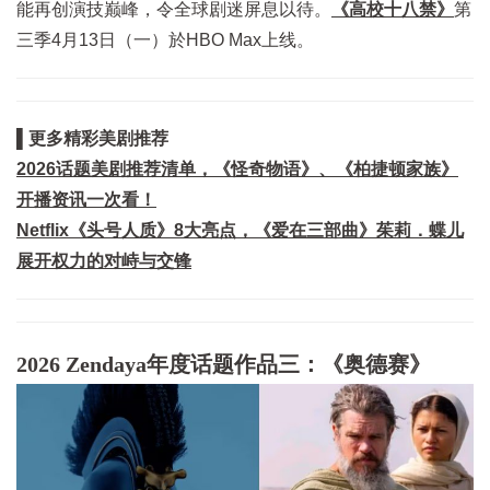
能再创演技巅峰，令全球剧迷屏息以待。
《高校十八禁》
第
三季4月13日（一）於HBO Max上线。
▌更多精彩美剧推荐
2026话题美剧推荐清单，《怪奇物语》、《柏捷顿家族》
开播资讯一次看！
Netflix《头号人质》8大亮点，《爱在三部曲》茱莉．蝶儿
展开权力的对峙与交锋
2026 Zendaya年度话题作品三：《奥德赛》