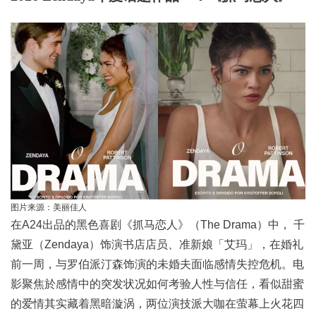
图片来源：美丽佳人
在A24出品的黑色喜剧《抓马恋人》（The Drama）中， 千
黛亚（Zendaya）饰演书店店员、准新娘「艾玛」，在婚礼
前一周，与罗伯派汀森饰演的未婚夫面临感情失控危机。电
影聚焦於感情中的突发状况如何考验人性与信任，看似甜蜜
的爱情其实藏着黑暗漩涡，两位演技派大咖在萤幕上火花四