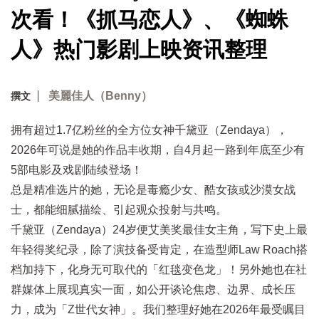
次看！《抓马恋人》、《蜘蛛
人》热门影剧上映资讯整理
美麗佳人（Benny）
撰文
拥有超过1.7亿粉丝的全方位女神千黛亚（Zendaya），
2026年可说是她的作品丰收期，自4月起一路到年底至少有
5部电影及戏剧陆续登场！
总是精准选片的她，无论是毒瘾少女、酷女孩或沙漠女战
士，都能细腻描绘、引起观众投射与共鸣。
千黛亚（Zendaya）24岁便艾美奖最佳女主角，写下史上最
年轻得奖纪录，除了演技备受肯定，在造型师Law Roach搭
档加持下，化身无可取代的「红毯变色龙」！另外她也在社
群媒体上展现真实一面，如公开谈论焦虑、边界、成长压
力，成为「Z世代女神」。我们整理好她在2026年最受瞩目