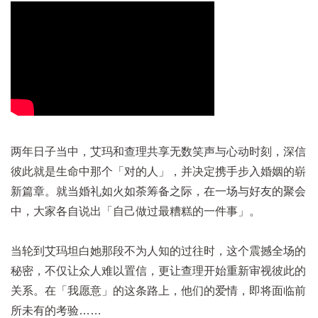
两年日子当中，艾玛和查理共享无数笑声与心动时刻，深信
彼此就是生命中那个「对的人」，并决定携手步入婚姻的崭
新篇章。就当婚礼如火如荼筹备之际，在一场与好友的聚会
中，大家各自说出「自己做过最糟糕的一件事」。
当轮到艾玛坦白她那段不为人知的过往时，这个震撼全场的
秘密，不仅让众人难以置信，更让查理开始重新审视彼此的
关系。在「我愿意」的这条路上，他们的爱情，即将面临前
所未有的考验……