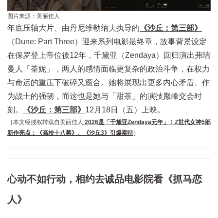
图片来源：美丽佳人
年底压轴大片、由丹尼维勒纳夫执导的
《沙丘：第三部》
（Dune: Part Three）迎来系列电影最终章，故事背景设定
在保罗登上帝位後12年，千黛亚（Zendaya）回归演出弗瑞
曼人「荃妮」，两人的感情面临更复杂的政治斗争，在权力
与命运的重压下破碎又癒合。她将展现出更多内心矛盾、作
为战士的强韧，而这也是她与「甜茶」的演技巅峰交会时
刻。
《沙丘：第三部》
12月18日（五）上映。
｛本文经授权转载自美丽佳人
2026是「千黛亚Zendaya元年」！Z世代女神5部
新作亮点：《高校十八禁》、《沙丘3》引爆期待
｝
心动不如行动，相约去诚品电影院看《抓马恋
人》