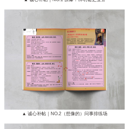
▲ 诚心补帖｜NO.2（想像的）问事排练场