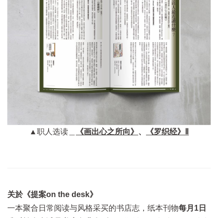
▲职人选读＿
《
画出心之所向
》
、
《罗织经》Ⅱ
关於《提案on the desk》
一本聚合日常阅读与风格采买的书店志，纸本刊物
每月1日