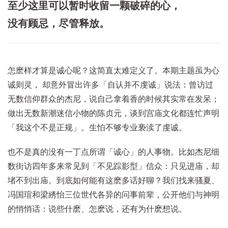
至少这里可以暂时收留一颗破碎的心，
没有顾忌，尽管释放。
怎麽样才算是诚心呢？这简直太难定义了。本期主题虽为心
诚则灵， 却意外冒出许多「自认并不虔诚」说法：曾访过
无数信仰群众的杰尼，说自己拿着香的时候其实常在发呆；
做出无数新潮迷信小物的陈贞元，谈到宫庙文化都连忙声明
「我这个不是正规」。生怕不够专业亵渎了虔诚。
也不是真的没有一丁点所谓「诚心」的人事物。比如杰尼细
数街访四年多来常见到「不见踪影型」信众：只见进庙，却
堵不到出庙。到底如何能有这麽多话好聊？我们找来骚夏、
冯国瑄和梁綉怡三位世代各异的问事前辈，公开他们与神明
的悄悄话：说些什麽、怎麽说，还有为什麽想说。