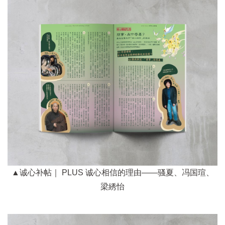
▲诚心补帖｜ PLUS 诚心相信的理由——骚夏、冯国瑄、
梁綉怡