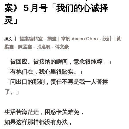
案》５月号「我们的心诚择
灵」
提案編輯室．插畫｜韋帆 Vivien Chen．設計｜黃
撰文
柔雅．陳孟鑫．張逸帆．傅文豪
「被回应、被接纳的瞬间，意念很纯粹。」
「有祂们在，我心里很踏实。」
「问出口的那刻，责任不再是我一人苦撑
了。」
生活苦海茫茫，困惑卡关难免，
如果这样那样都没有办法，