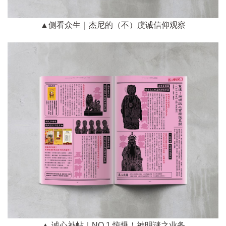
▲侧看众生｜杰尼的（不）虔诚信仰观察
▲ 诚心补帖｜NO.1 惊爆！神明谜之业务