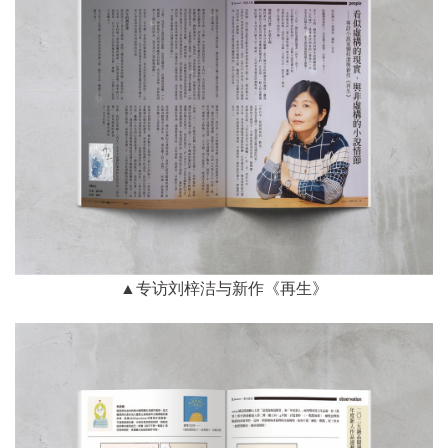
▲专访刘梓洁与新作《再生》