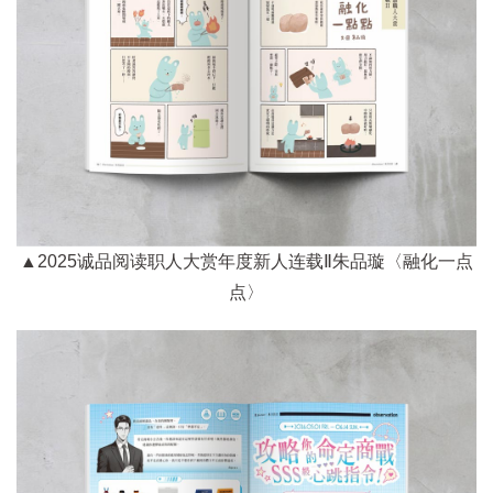
▲2025诚品阅读职人大赏年度新人连载Ⅱ朱品璇〈融化一点
点〉