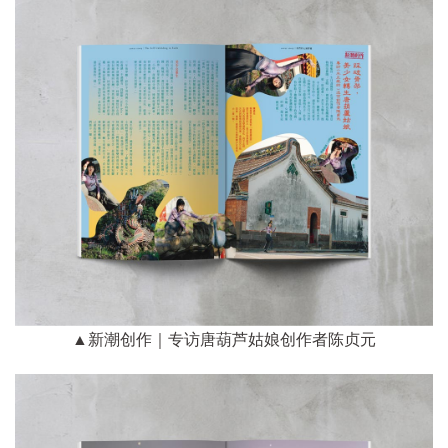
▲新潮创作｜专访唐葫芦姑娘创作者陈贞元