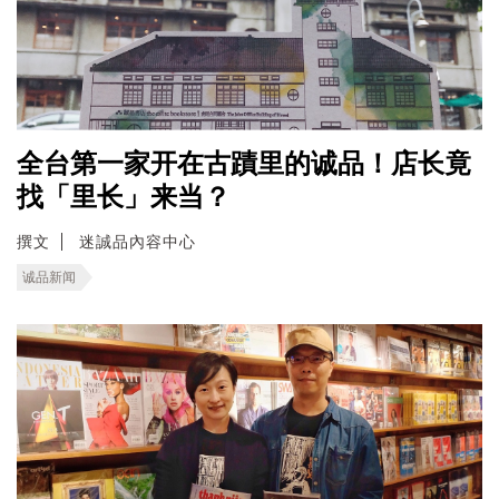
全台第一家开在古蹟里的诚品！店长竟
找「里长」来当？
撰文
迷誠品內容中心
诚品新闻