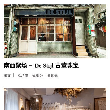
南西聚场－ De Stijl 古董珠宝
撰文
楊涵硯、攝影師｜張景堯