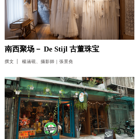
南西聚场－ De Stijl 古董珠宝
撰文
楊涵硯、攝影師｜張景堯