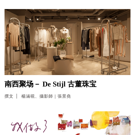
南西聚场－ De Stijl 古董珠宝
撰文
楊涵硯、攝影師｜張景堯