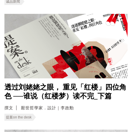
诚品新闻
透过刘姥姥之眼， 重见「红楼」四位角
色 ──谁说（红楼梦）读不完_下篇
撰文
厭世哲學家．設計｜李政勳
提案on the desk