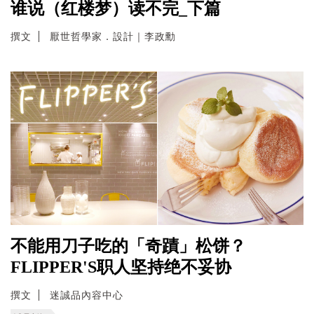
谁说（红楼梦）读不完_下篇
撰文
厭世哲學家．設計｜李政勳
不能用刀子吃的「奇蹟」松饼？
FLIPPER'S职人坚持绝不妥协
撰文
迷誠品內容中心