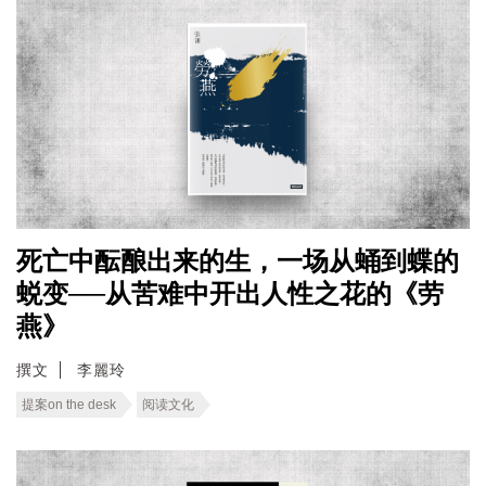
死亡中酝酿出来的生，一场从蛹到蝶的
蜕变──从苦难中开出人性之花的《劳
燕》
撰文
李麗玲
提案on the desk
阅读文化