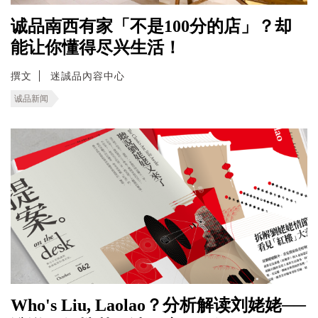
诚品南西有家「不是100分的店」？却
能让你懂得尽兴生活！
撰文
迷誠品內容中心
诚品新闻
Who's Liu, Laolao？分析解读刘姥姥──