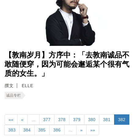
【敦南岁月】方序中：「去敦南诚品不
敢随便穿，因为可能会邂逅某个很有气
质的女生。」
撰文
ELLE
诚品专栏
««
«
…
377
378
379
380
381
382
383
384
385
386
…
»
»»