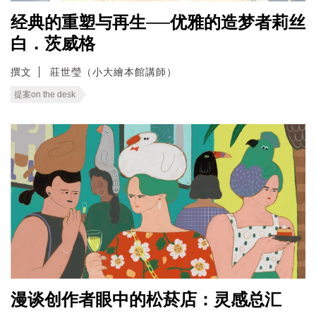
经典的重塑与再生──优雅的造梦者莉丝
白．茨威格
撰文
莊世瑩（小大繪本館講師）
提案on the desk
漫谈创作者眼中的松菸店：灵感总汇