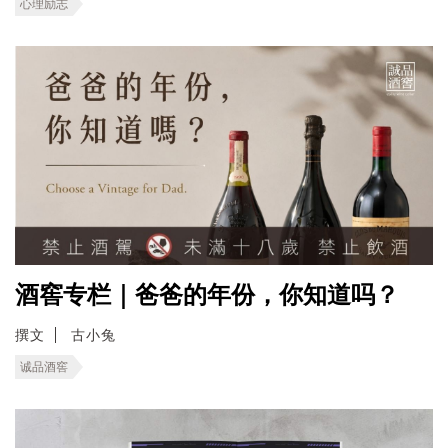
心理励志
酒窖专栏｜爸爸的年份，你知道吗？
撰文
古小兔
诚品酒窖