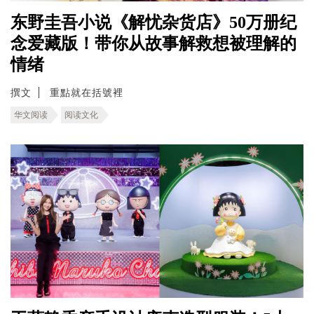
东野圭吾小说《解忧杂货店》50万册纪
念爱藏版！带你从故事解救想被理解的
情绪
撰文
重點就在括號裡
华文阅读
阅读文化