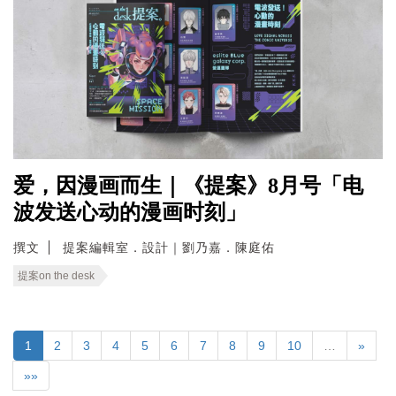
爱，因漫画而生｜《提案》8月号「电
波发送心动的漫画时刻」
撰文
提案編輯室．設計｜劉乃嘉．陳庭佑
提案on the desk
1
2
3
4
5
6
7
8
9
10
…
»
»»