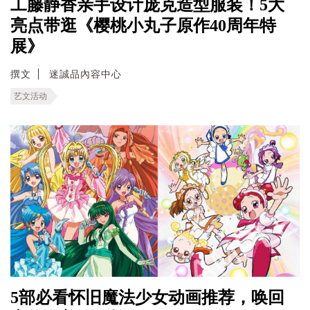
工藤静香亲手设计庞克造型服装！5大
亮点带逛《樱桃小丸子原作40周年特
展》
撰文
迷誠品內容中心
艺文活动
5部必看怀旧魔法少女动画推荐，唤回