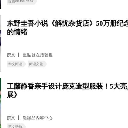
提案on the desk
东野圭吾小说《解忧杂货店》50万册纪
的情绪
撰文
重點就在括號裡
华文阅读
阅读文化
工藤静香亲手设计庞克造型服装！5大亮
展》
撰文
迷誠品內容中心
艺文活动