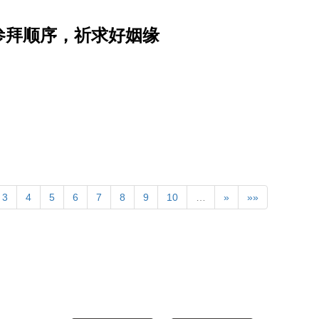
参拜顺序，祈求好姻缘
3
4
5
6
7
8
9
10
…
»
»»