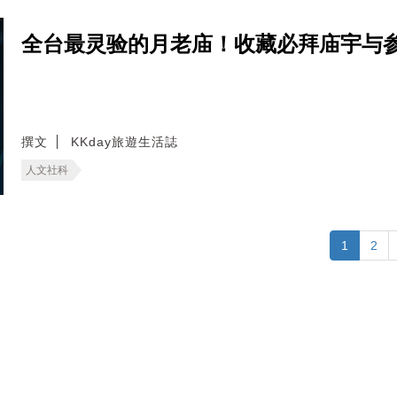
全台最灵验的月老庙！收藏必拜庙宇与
撰文
KKday旅遊生活誌
人文社科
1
2