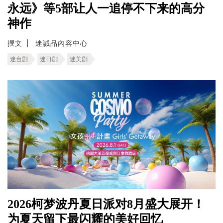
永远》等5部让人一追停不下来的高分
神作
撰文
迷誠品內容中心
迷台剧
迷日剧
迷美剧
2026柯梦波丹夏日派对8月盛大展开！
为夏天留下最闪耀的美好回忆