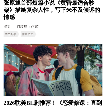
张原通首部短篇小说《黄昏最适合吵
架》描绘复杂人性，写下来不及倾诉的
情感
撰文
何玟珒（作家）
华文阅读
作家书评
2026耽美BL剧推荐！《恋爱修课：直到