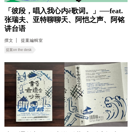
「彼段，唱入我心内ê歌词。」──feat.
张瑞夫、亚特聊聊天、阿恺之声、阿铭
讲台语
撰文
提案編輯室
提案on the desk