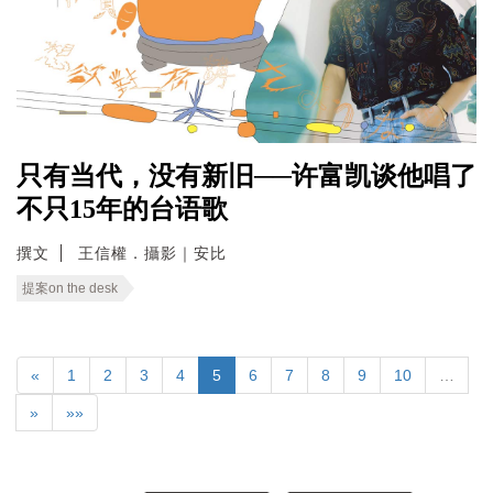
只有当代，没有新旧──许富凯谈他唱了
不只15年的台语歌
撰文
王信權．攝影｜安比
提案on the desk
«
1
2
3
4
5
6
7
8
9
10
…
»
»»