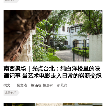
南西聚场｜光点台北：纯白洋楼里的映
画记事 当艺术电影走入日常的崭新交织
撰文
撰文者：楊涵硯 攝影師：張景堯
诚品专栏