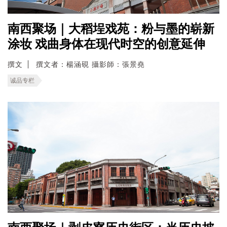
南西聚场｜大稻埕戏苑：粉与墨的崭新
涂妆 戏曲身体在现代时空的创意延伸
撰文
撰文者：楊涵硯 攝影師：張景堯
诚品专栏