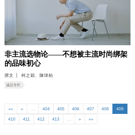
非主流选物论——不想被主流时尚绑架
的品味初心
撰文
柯之穎、陳瑋柏
诚品专栏
««
«
…
404
405
406
407
408
409
410
411
412
413
…
»
»»