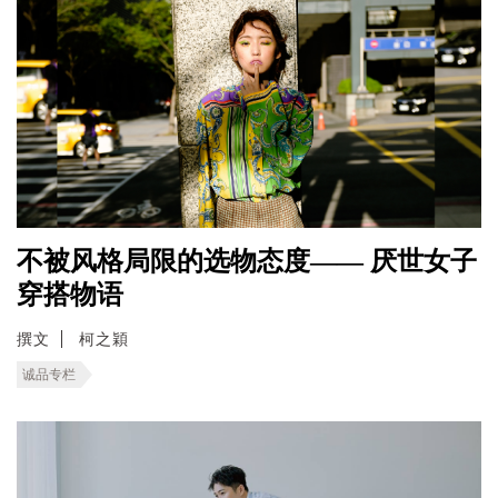
不被风格局限的选物态度—— 厌世女子
穿搭物语
撰文
柯之穎
诚品专栏