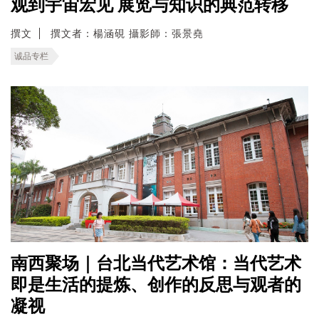
观到宇宙宏见 展览与知识的典范转移
撰文
撰文者：楊涵硯 攝影師：張景堯
诚品专栏
南西聚场｜台北当代艺术馆：当代艺术
即是生活的提炼、创作的反思与观者的
凝视