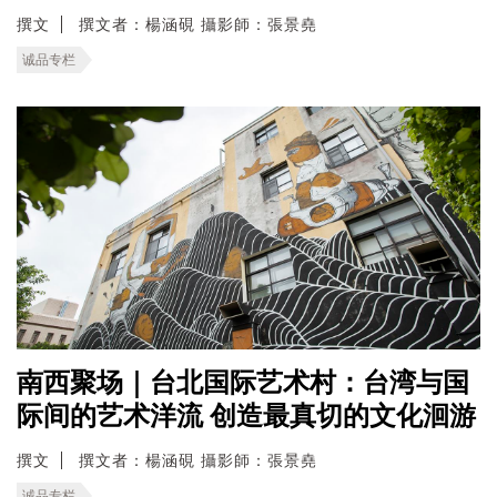
撰文
撰文者：楊涵硯 攝影師：張景堯
诚品专栏
南西聚场｜台北国际艺术村：台湾与国
际间的艺术洋流 创造最真切的文化洄游
撰文
撰文者：楊涵硯 攝影師：張景堯
诚品专栏