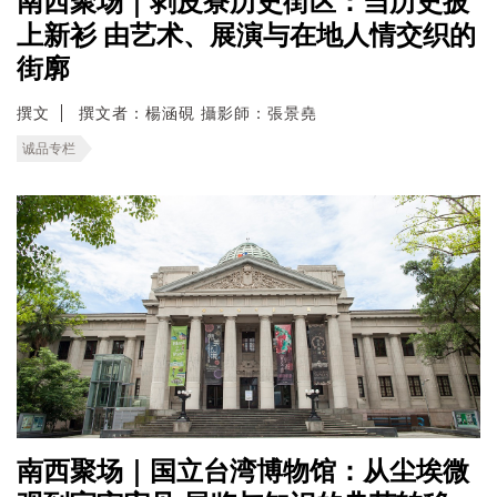
南西聚场｜剥皮寮历史街区：当历史披
上新衫 由艺术、展演与在地人情交织的
街廓
撰文
撰文者：楊涵硯 攝影師：張景堯
诚品专栏
南西聚场｜国立台湾博物馆：从尘埃微