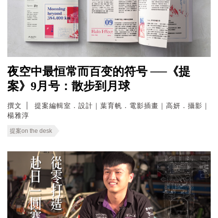
夜空中最恒常而百变的符号 ──《提
案》9月号：散步到月球
撰文
提案編輯室．設計｜葉育帆．電影插畫｜高妍．攝影｜
楊雅淳
提案on the desk