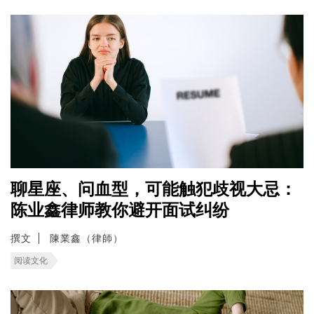
聊星座、问血型，可能触犯歧视大忌：
陈业鑫律师教你避开面试纠纷
撰文
陳業鑫（律師）
阅读文化