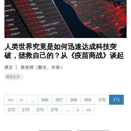
人类世界究竟是如何迅速达成科技突
破，拯救自己的？从《疫苗商战》谈起
撰文
蔡依橙（醫生、作家）
阅读文化
««
«
…
266
267
268
269
270
271
272
273
274
275
…
»
»»