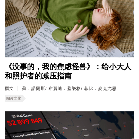
《没事的，我的焦虑怪兽》：给小大人
和照护者的减压指南
撰文
蘇．諾爾斯/ 布麗迪．蓋樂格/ 菲比．麥克尤恩
阅读文化