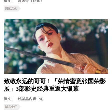
撰文
曾彥菁（作家）
阅读文化
致敬永远的哥哥！「荣情蜜意张国荣影
展」3部影史经典重返大银幕
撰文
迷誠品內容中心
诚品专栏