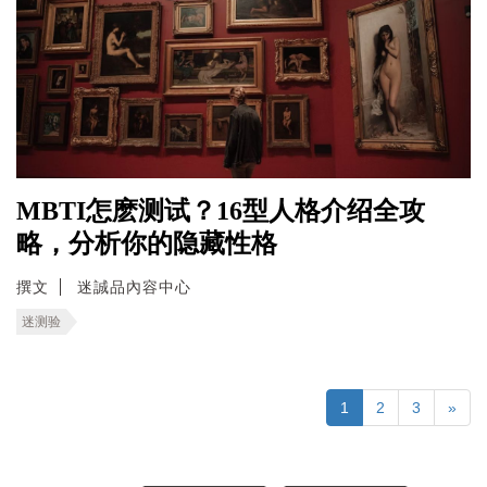
MBTI怎麽测试？16型人格介绍全攻
略，分析你的隐藏性格
撰文
迷誠品內容中心
迷测验
1
2
3
»