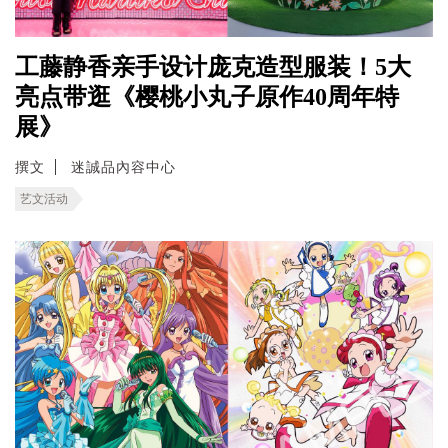
工藤静香亲手设计庞克造型服装！5大
亮点带逛《樱桃小丸子原作40周年特
展》
撰文
迷誠品內容中心
艺文活动