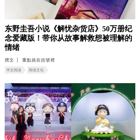
东野圭吾小说《解忧杂货店》50万册纪
念爱藏版！带你从故事解救想被理解的
情绪
撰文
重點就在括號裡
华文阅读
阅读文化