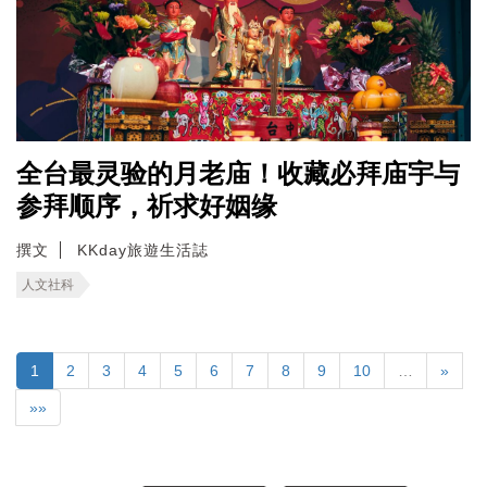
全台最灵验的月老庙！收藏必拜庙宇与
参拜顺序，祈求好姻缘
撰文
KKday旅遊生活誌
人文社科
1
2
3
4
5
6
7
8
9
10
…
»
»»