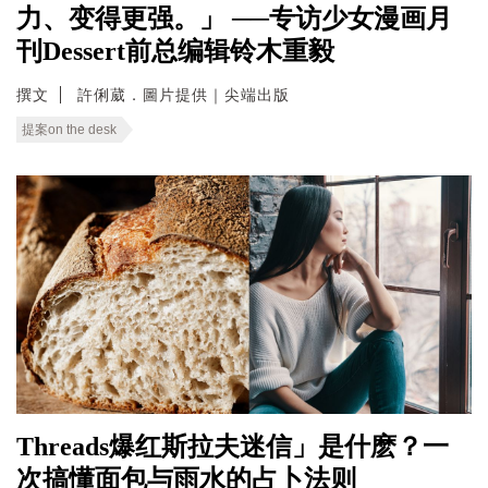
力、变得更强。」 ──专访少女漫画月
刊Dessert前总编辑铃木重毅
撰文
許俐葳．圖片提供｜尖端出版
提案on the desk
Threads爆红斯拉夫迷信」是什麽？一
次搞懂面包与雨水的占卜法则