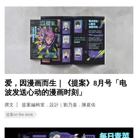
爱，因漫画而生｜《提案》8月号「电
波发送心动的漫画时刻」
撰文
提案編輯室．設計｜劉乃嘉．陳庭佑
提案on the desk