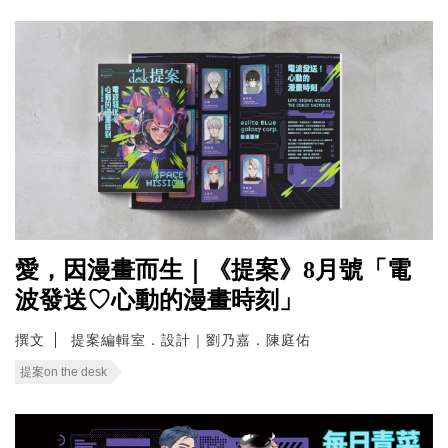
愛，因漫畫而生｜《提案》8月號「電
波發送♡心動的漫畫時刻」
撰文
提案編輯室．設計｜劉乃嘉．陳庭佑
提案on the desk