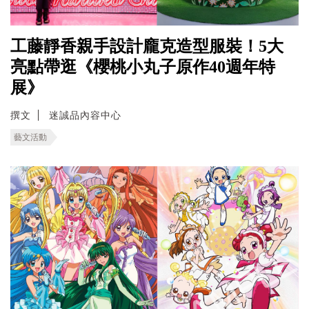
工藤靜香親手設計龐克造型服裝！5大
亮點帶逛《櫻桃小丸子原作40週年特
展》
撰文
迷誠品內容中心
藝文活動