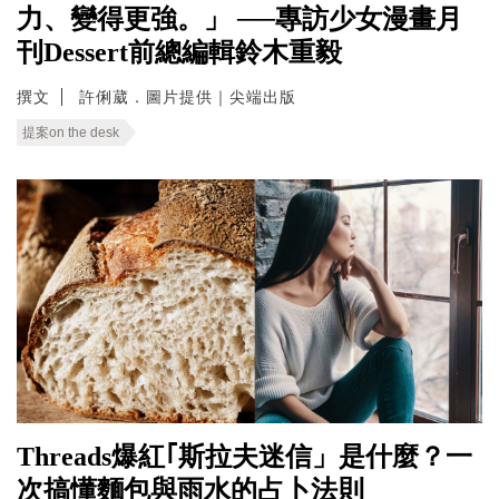
力、變得更強。」 ──專訪少女漫畫月
刊Dessert前總編輯鈴木重毅
撰文
許俐葳．圖片提供｜尖端出版
提案on the desk
Threads爆紅｢斯拉夫迷信」是什麼？一
次搞懂麵包與雨水的占卜法則