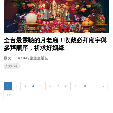
全台最靈驗的月老廟！收藏必拜廟宇與
參拜順序，祈求好姻緣
撰文
KKday旅遊生活誌
人文社科
1
2
3
4
5
6
7
8
9
10
…
»
»»