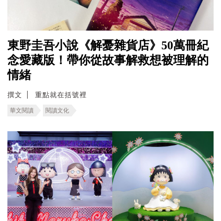
東野圭吾小說《解憂雜貨店》50萬冊紀
念愛藏版！帶你從故事解救想被理解的
情緒
撰文
重點就在括號裡
華文閱讀
閱讀文化