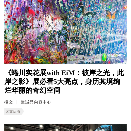
《蜷川实花展with EiM：彼岸之光，此
岸之影》展必看5大亮点，身历其境绚
烂华丽的奇幻空间
撰文
迷誠品內容中心
艺文活动