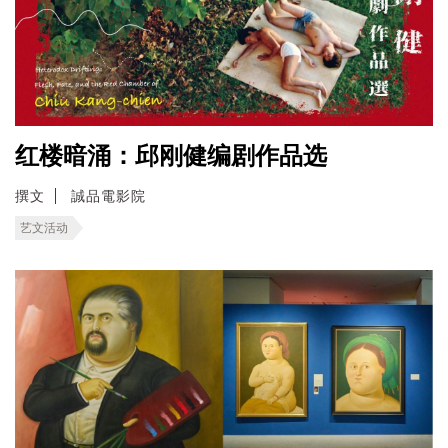
红楼暗涌：邱刚健编剧作品选
撰文
誠品電影院
艺文活动