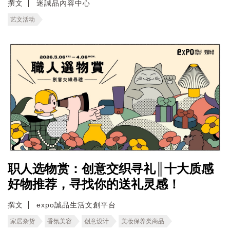
撰文
迷誠品內容中心
艺文活动
职人选物赏：创意交织寻礼║十大质感
好物推荐，寻找你的送礼灵感！
撰文
expo誠品生活文創平台
家居杂货
香氛美容
创意设计
美妆保养类商品