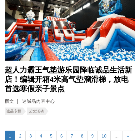
超人力霸王气垫游乐园降临诚品生活新
店！编辑开箱4米高气垫溜滑梯，放电
首选寒假亲子景点
撰文
迷誠品內容中心
诚品专栏
艺文活动
1
2
3
4
5
6
7
8
9
10
…
»