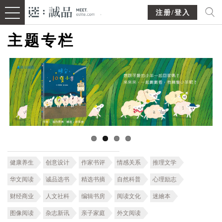
注册/登入
主题专栏
健康养生
创意设计
作家书评
情感关系
推理文学
华文阅读
诚品选书
精选书摘
自然科普
心理励志
财经商业
人文社科
编辑书房
阅读文化
迷繪本
图像阅读
杂志新讯
亲子家庭
外文阅读