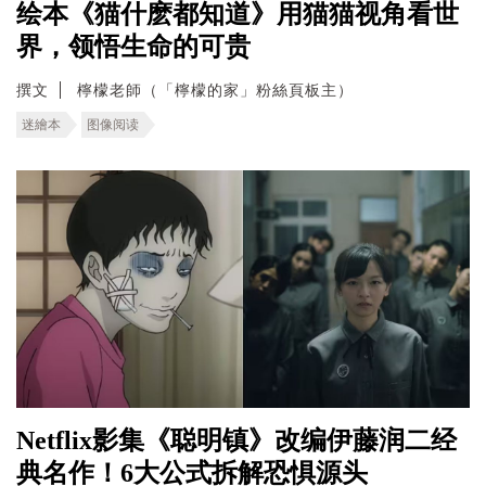
绘本《猫什麽都知道》用猫猫视角看世
界，领悟生命的可贵
撰文
檸檬老師（「檸檬的家」粉絲頁板主）
迷繪本
图像阅读
Netflix影集《聪明镇》改编伊藤润二经
典名作！6大公式拆解恐惧源头