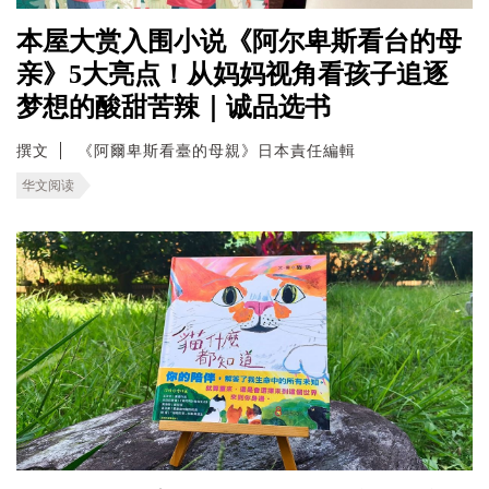
本屋大赏入围小说《阿尔卑斯看台的母
亲》5大亮点！从妈妈视角看孩子追逐
梦想的酸甜苦辣｜诚品选书
撰文
《阿爾卑斯看臺的母親》日本責任編輯
华文阅读