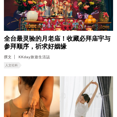
全台最灵验的月老庙！收藏必拜庙宇与
参拜顺序，祈求好姻缘
撰文
KKday旅遊生活誌
人文社科