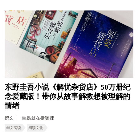
东野圭吾小说《解忧杂货店》50万册纪
念爱藏版！带你从故事解救想被理解的
情绪
撰文
重點就在括號裡
华文阅读
阅读文化