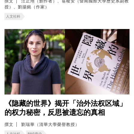
撰文
汪正翔（創作者）、翁稷安（暨南國際大學歷史系副教
授）、劉揚銘（作家）
人文社科
《隐藏的世界》揭开「治外法权区域」
的权力秘密，反思被遗忘的真相
撰文
劉瑞華（清華大學榮譽教授）
人文社科
财经商业