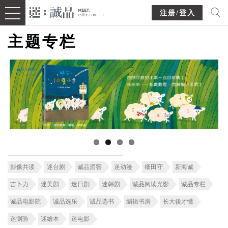
注册/登入
主题专栏
影像共读
迷台剧
诚品酒窖
迷动漫
细田守
新海诚
吉卜力
迷美剧
迷日剧
迷韩剧
诚品阅读光影
诚品专栏
诚品电影院
诚品选乐
诚品选书
编辑书房
长大後才懂
迷测验
迷繪本
迷电影