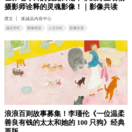
摄影师诠释的灵魂影像！｜影像共读
撰文
迷誠品內容中心
诚品专栏
图像阅读
人文社科
影像共读
浪浪百则故事募集！李瑾伦《一位温柔
善良有钱的太太和她的 100 只狗》经典
再版