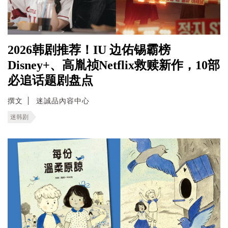
2026韩剧推荐！IU 边佑锡霸榜
Disney+、高胤祯Netflix救赎新作，10部
必追话题剧盘点
撰文
迷誠品內容中心
迷韩剧