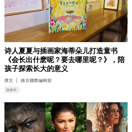
诗人夏夏与插画家海蒂朵儿打造童书
《会长出什麽呢？要去哪里呢？》，陪
孩子探索长大的意义
撰文
維京國際編輯部
迷繪本