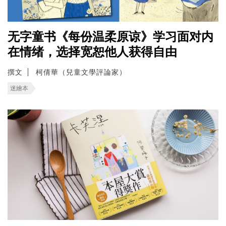
无字童书《每份温柔原谅》学习面对内
在情绪，选择宽恕他人获得自由
撰文
柯倩華（兒童文學評論家）
迷繪本