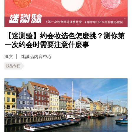
【迷测验】约会妆选色怎麽挑？测你第
一次约会时需要注意什麽事
撰文
迷誠品內容中心
诚品专栏