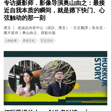
专访摄影师．影像导演奥山由之：最接
近自我本质的瞬间，就是摁下快门、心
弦触动的那一刻
撰文
迷誠品內容中心（採訪、撰文）・日文翻譯｜吳欣芸・
圖片提供｜奧山由之、原點出版
人物故事
阅读文化
艺文活动