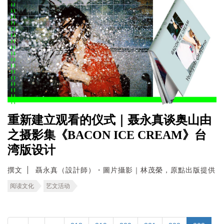
重新建立观看的仪式｜聂永真谈奥山由
之摄影集《BACON ICE CREAM》台
湾版设计
撰文
聶永真（設計師）・圖片攝影｜林茂榮，原點出版提供
阅读文化
艺文活动