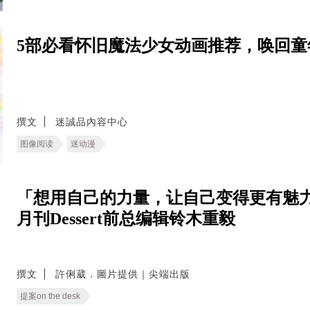
5部必看怀旧魔法少女动画推荐，唤回童
撰文
迷誠品內容中心
图像阅读
迷动漫
「想用自己的力量，让自己变得更有魅力
月刊Dessert前总编辑铃木重毅
撰文
許俐葳．圖片提供｜尖端出版
提案on the desk