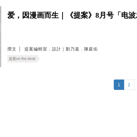
爱，因漫画而生｜《提案》8月号「电
撰文
提案編輯室．設計｜劉乃嘉．陳庭佑
提案on the desk
1
2