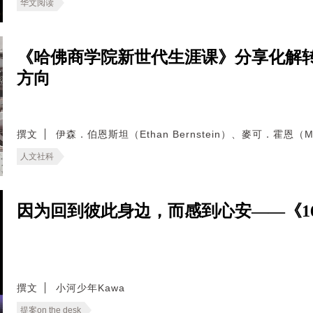
华文阅读
《哈佛商学院新世代生涯课》分享化解
方向
撰文
伊森．伯恩斯坦（Ethan Bernstein）、麥可．霍恩（Mic
人文社科
因为回到彼此身边，而感到心安——《166
撰文
小河少年Kawa
提案on the desk