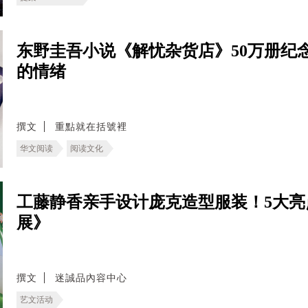
东野圭吾小说《解忧杂货店》50万册纪
的情绪
撰文
重點就在括號裡
华文阅读
阅读文化
工藤静香亲手设计庞克造型服装！5大亮
展》
撰文
迷誠品內容中心
艺文活动