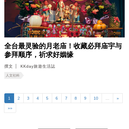
全台最灵验的月老庙！收藏必拜庙宇与
参拜顺序，祈求好姻缘
撰文
KKday旅遊生活誌
人文社科
1
2
3
4
5
6
7
8
9
10
…
»
»»