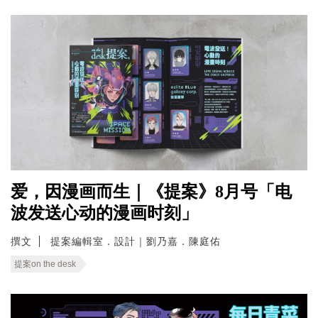
爱，因漫画而生｜《提案》8月号「电
波发送心动的漫画时刻」
撰文
提案編輯室．設計｜劉乃嘉．陳庭佑
提案on the desk