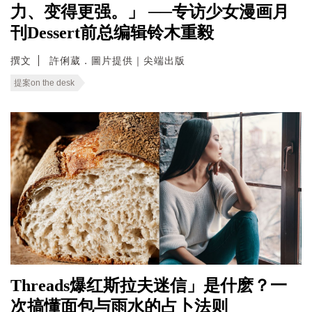
力、变得更强。」 ──专访少女漫画月
刊Dessert前总编辑铃木重毅
撰文
許俐葳．圖片提供｜尖端出版
提案on the desk
Threads爆红斯拉夫迷信」是什麽？一
次搞懂面包与雨水的占卜法则