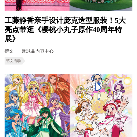
工藤静香亲手设计庞克造型服装！5大
亮点带逛《樱桃小丸子原作40周年特
展》
撰文
迷誠品內容中心
艺文活动