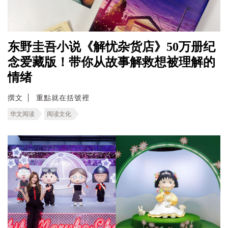
东野圭吾小说《解忧杂货店》50万册纪
念爱藏版！带你从故事解救想被理解的
情绪
撰文
重點就在括號裡
华文阅读
阅读文化