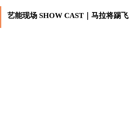
艺能现场 SHOW CAST｜马拉将踢飞
撰文
誠品生活
人物专访
««
«
…
5
6
7