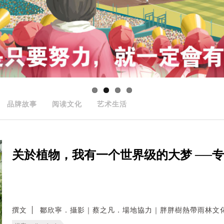
品牌故事
阅读文化
艺术生活
关於植物，我有一个世界级的大梦 ──
撰文
鄒欣寧．攝影｜蔡之凡．場地協力｜胖胖樹熱帶雨林文