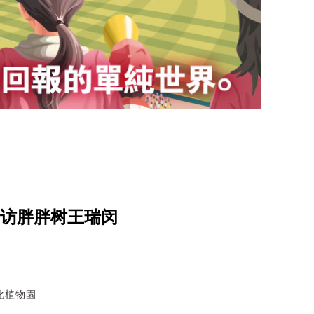
专访胖胖树王瑞闵
化植物園