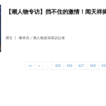
【潮人物专访】挡不住的激情！闻天祥
撰文
陳幸芬／潮人物資深採訪記者
««
«
…
415
416
417
418
41