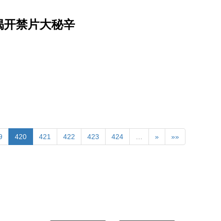
揭开禁片大秘辛
9
420
421
422
423
424
…
»
»»