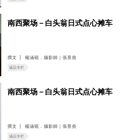
南西聚场－白头翁日式点心摊车
撰文
楊涵硯．攝影師｜張景堯
诚品专栏
南西聚场－白头翁日式点心摊车
撰文
楊涵硯．攝影師｜張景堯
诚品专栏