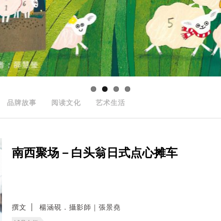
品牌故事
阅读文化
艺术生活
南西聚场－白头翁日式点心摊车
撰文
楊涵硯．攝影師｜張景堯