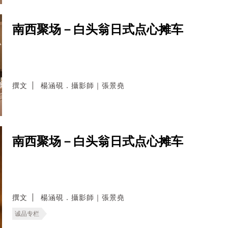
南西聚场－白头翁日式点心摊车
撰文
楊涵硯．攝影師｜張景堯
南西聚场－白头翁日式点心摊车
撰文
楊涵硯．攝影師｜張景堯
诚品专栏