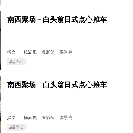
南西聚场－白头翁日式点心摊车
撰文
楊涵硯．攝影師｜張景堯
诚品专栏
南西聚场－白头翁日式点心摊车
撰文
楊涵硯．攝影師｜張景堯
诚品专栏