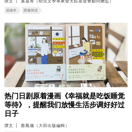
撰文
葉嘉青（幼兒文學專家暨天鈺基金會顧問總監）
迷繪本
图像阅读
热门日剧原着漫画《幸福就是吃饭睡觉
等待》，提醒我们放慢生活步调好好过
日子
撰文
蔡鳳儀（大田出版編輯）