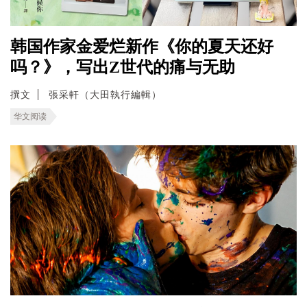
韩国作家金爱烂新作《你的夏天还好
吗？》，写出Z世代的痛与无助
撰文
張采軒（大田執行編輯）
华文阅读