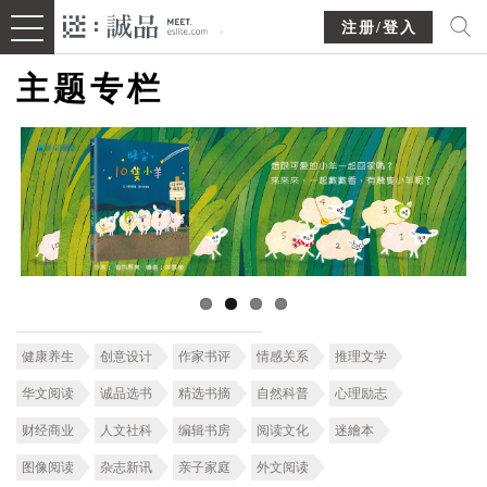
注册/登入
主题专栏
健康养生
创意设计
作家书评
情感关系
推理文学
华文阅读
诚品选书
精选书摘
自然科普
心理励志
财经商业
人文社科
编辑书房
阅读文化
迷繪本
图像阅读
杂志新讯
亲子家庭
外文阅读