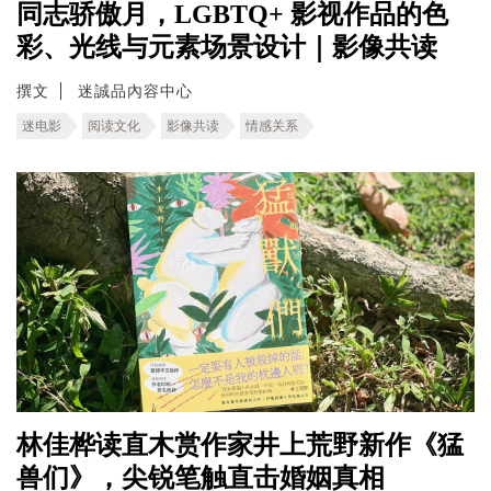
同志骄傲月，LGBTQ+ 影视作品的色
彩、光线与元素场景设计｜影像共读
撰文
迷誠品內容中心
迷电影
阅读文化
影像共读
情感关系
林佳桦读直木赏作家井上荒野新作《猛
兽们》，尖锐笔触直击婚姻真相