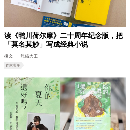
读《鸭川荷尔摩》二十周年纪念版，把
「莫名其妙」写成经典小说
撰文
龍貓大王
作家书评