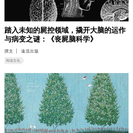
踏入未知的屍控领域，撬开大脑的运作
与病变之谜：《丧屍脑科学》
撰文
遠流出版
阅读文化