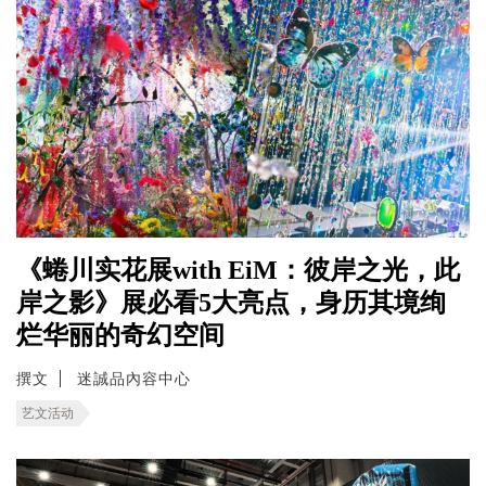
《蜷川实花展with EiM：彼岸之光，此
岸之影》展必看5大亮点，身历其境绚
烂华丽的奇幻空间
撰文
迷誠品內容中心
艺文活动