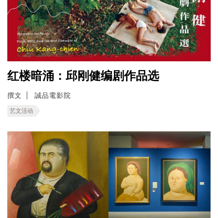
红楼暗涌：邱刚健编剧作品选
撰文
誠品電影院
艺文活动