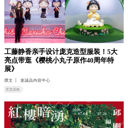
工藤静香亲手设计庞克造型服装！5大
亮点带逛《樱桃小丸子原作40周年特
展》
撰文
迷誠品內容中心
艺文活动