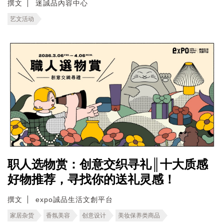
撰文
迷誠品內容中心
艺文活动
职人选物赏：创意交织寻礼║十大质感
好物推荐，寻找你的送礼灵感！
撰文
expo誠品生活文創平台
家居杂货
香氛美容
创意设计
美妆保养类商品