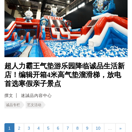
超人力霸王气垫游乐园降临诚品生活新
店！编辑开箱4米高气垫溜滑梯，放电
首选寒假亲子景点
撰文
迷誠品內容中心
诚品专栏
艺文活动
1
2
3
4
5
6
7
8
9
10
…
»