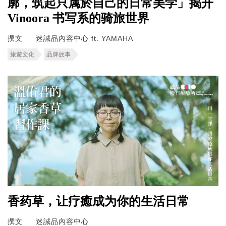
廓，筑起只属於自己的日常美学」揭开
Vinoora 书写系的骑旅世界
撰文
迷誠品內容中心 ft. YAMAHA
旅遊文化
品牌故事
香药草，让疗癒成为你的生活日常
撰文
迷誠品內容中心