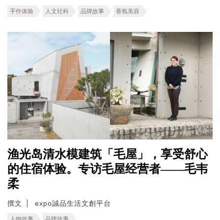
手作体验
人文社科
品牌故事
香氛美容
渔光岛清水模建筑「毛屋」，享受舒心
的住宿体验。专访毛屋经营者——毛韦
柔
撰文
expo誠品生活文創平台
人物故事
品牌故事