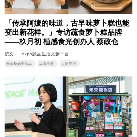
「传承阿嬷的味道，古早味萝卜糕也能
变出新花样。」专访蔬食萝卜糕品牌
——杦月初 植感食光创办人 蔡政仓
撰文
expo誠品生活文創平台
美食茶酒类商品
品牌故事
人物专访