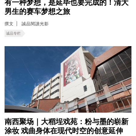
有一种梦想，是延毕也要完成的！清大
男生的赛车梦想之旅
撰文
誠品閱讀光影
诚品专栏
南西聚场｜大稻埕戏苑：粉与墨的崭新
涂妆 戏曲身体在现代时空的创意延伸