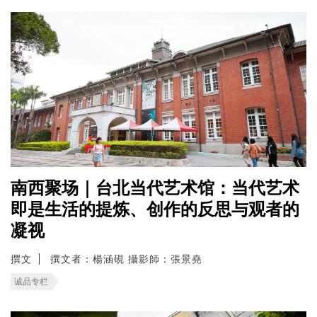
南西聚场｜台北当代艺术馆：当代艺术
即是生活的提炼、创作的反思与观者的
凝视
撰文
撰文者：楊涵硯 攝影師：張景堯
诚品专栏