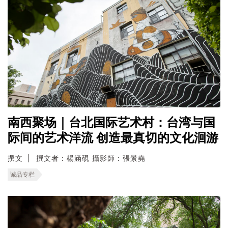
南西聚场｜台北国际艺术村：台湾与国
际间的艺术洋流 创造最真切的文化洄游
撰文
撰文者：楊涵硯 攝影師：張景堯
诚品专栏