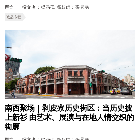
撰文
撰文者：楊涵硯 攝影師：張景堯
诚品专栏
南西聚场｜剥皮寮历史街区：当历史披
上新衫 由艺术、展演与在地人情交织的
街廓
撰文
撰文者：楊涵硯 攝影師：張景堯