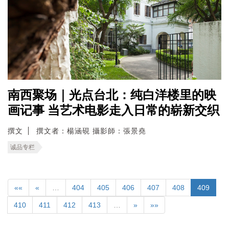
南西聚场｜光点台北：纯白洋楼里的映
画记事 当艺术电影走入日常的崭新交织
撰文
撰文者：楊涵硯 攝影師：張景堯
诚品专栏
««
«
…
404
405
406
407
408
409
410
411
412
413
…
»
»»