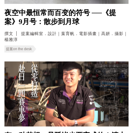
夜空中最恒常而百变的符号 ──《提
案》9月号：散步到月球
撰文
提案編輯室．設計｜葉育帆．電影插畫｜高妍．攝影｜
楊雅淳
提案on the desk