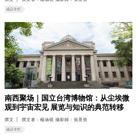
诚品专栏
南西聚场｜国立台湾博物馆：从尘埃微
观到宇宙宏见 展览与知识的典范转移
撰文
撰文者：楊涵硯 攝影師：張景堯
诚品专栏