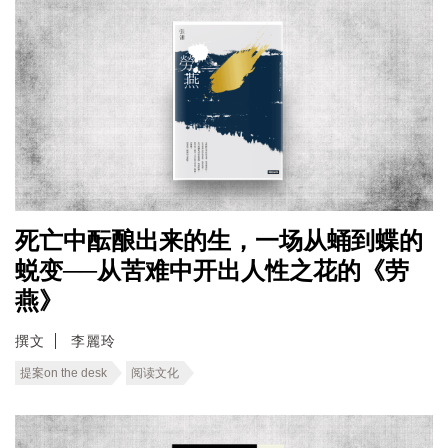
死亡中酝酿出来的生，一场从蛹到蝶的
蜕变──从苦难中开出人性之花的《劳
燕》
撰文
李麗玲
提案on the desk
阅读文化