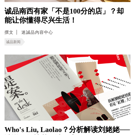
诚品南西有家「不是100分的店」？却
能让你懂得尽兴生活！
撰文
迷誠品內容中心
诚品新闻
Who's Liu, Laolao？分析解读刘姥姥──