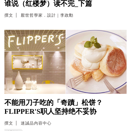
谁说（红楼梦）读不完_下篇
撰文
厭世哲學家．設計｜李政勳
不能用刀子吃的「奇蹟」松饼？
FLIPPER'S职人坚持绝不妥协
撰文
迷誠品內容中心