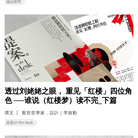
诚品新闻
透过刘姥姥之眼， 重见「红楼」四位角
色 ──谁说（红楼梦）读不完_下篇
撰文
厭世哲學家．設計｜李政勳
提案on the desk