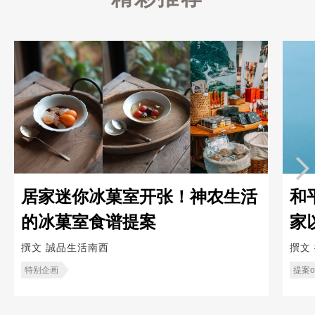
居家迷你冰菓室开张！神农生活
和
的冰菓室食谱提案
家
─
撰文
誠品生活南西
撰文
特别企画
提案on