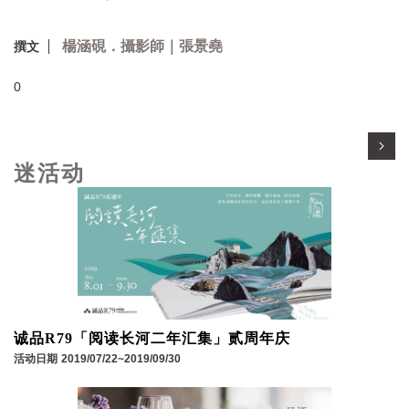
楊涵硯．攝影師｜張景堯
撰文
0
迷活动
诚品R79「阅读长河二年汇集」贰周年庆
活动日期
2019/07/22~2019/09/30