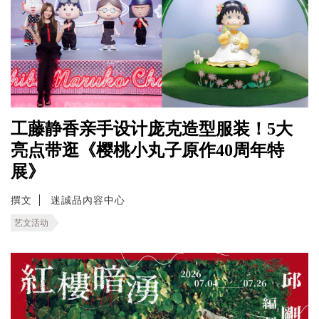
工藤静香亲手设计庞克造型服装！5大
亮点带逛《樱桃小丸子原作40周年特
展》
撰文
迷誠品內容中心
艺文活动