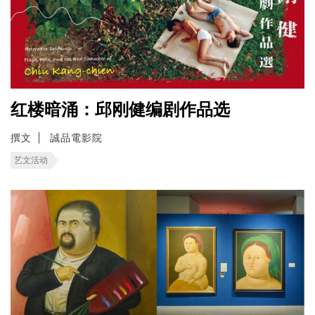
红楼暗涌：邱刚健编剧作品选
撰文
誠品電影院
艺文活动