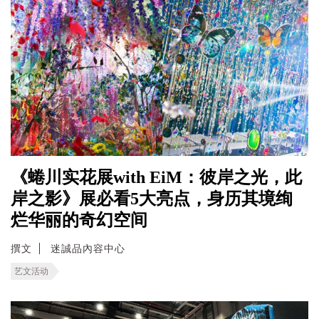
《蜷川实花展with EiM：彼岸之光，此
岸之影》展必看5大亮点，身历其境绚
烂华丽的奇幻空间
撰文
迷誠品內容中心
艺文活动