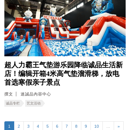
超人力霸王气垫游乐园降临诚品生活新
店！编辑开箱4米高气垫溜滑梯，放电
首选寒假亲子景点
撰文
迷誠品內容中心
诚品专栏
艺文活动
1
2
3
4
5
6
7
8
9
10
…
»