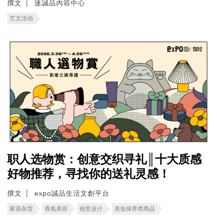
撰文
迷誠品內容中心
艺文活动
职人选物赏：创意交织寻礼║十大质感
好物推荐，寻找你的送礼灵感！
撰文
expo誠品生活文創平台
家居杂货
香氛美容
创意设计
美妆保养类商品