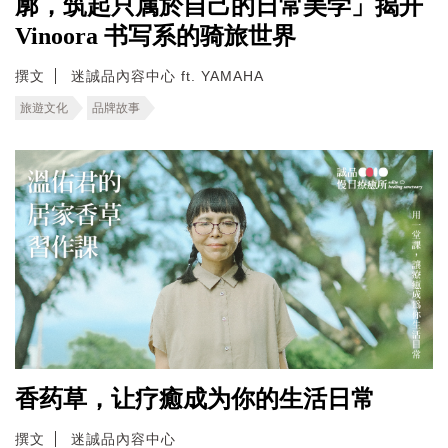
廓，筑起只属於自己的日常美学」揭开
Vinoora 书写系的骑旅世界
撰文
迷誠品內容中心 ft. YAMAHA
旅遊文化
品牌故事
香药草，让疗癒成为你的生活日常
撰文
迷誠品內容中心