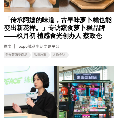
「传承阿嬷的味道，古早味萝卜糕也能
变出新花样。」专访蔬食萝卜糕品牌
——杦月初 植感食光创办人 蔡政仓
撰文
expo誠品生活文創平台
美食茶酒类商品
品牌故事
人物专访