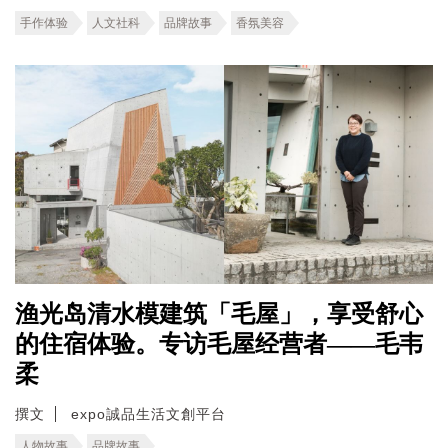
手作体验
人文社科
品牌故事
香氛美容
渔光岛清水模建筑「毛屋」，享受舒心
的住宿体验。专访毛屋经营者——毛韦
柔
撰文
expo誠品生活文創平台
人物故事
品牌故事