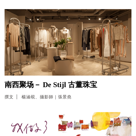
南西聚场－ De Stijl 古董珠宝
撰文
楊涵硯、攝影師｜張景堯