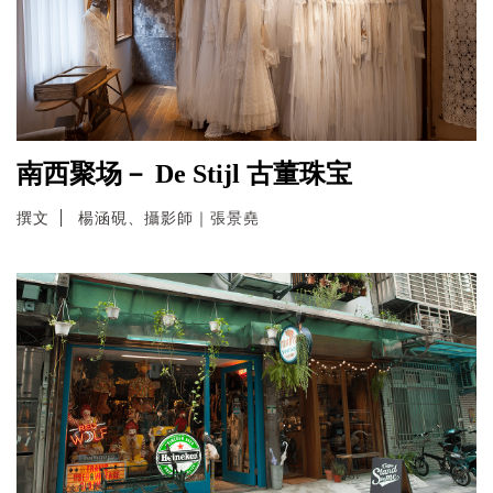
南西聚场－ De Stijl 古董珠宝
撰文
楊涵硯、攝影師｜張景堯