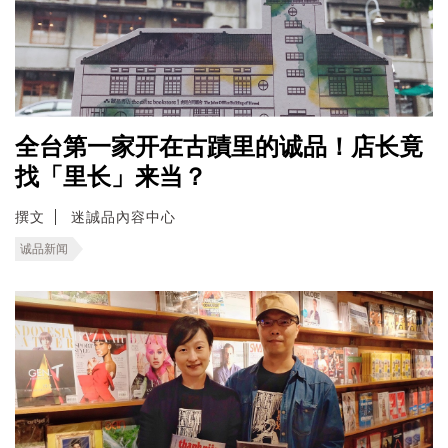
全台第一家开在古蹟里的诚品！店长竟
找「里长」来当？
撰文
迷誠品內容中心
诚品新闻