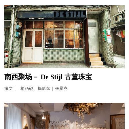
南西聚场－ De Stijl 古董珠宝
撰文
楊涵硯、攝影師｜張景堯