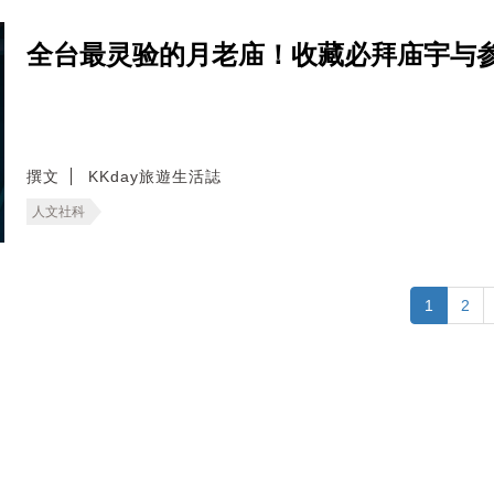
全台最灵验的月老庙！收藏必拜庙宇与
撰文
KKday旅遊生活誌
人文社科
1
2