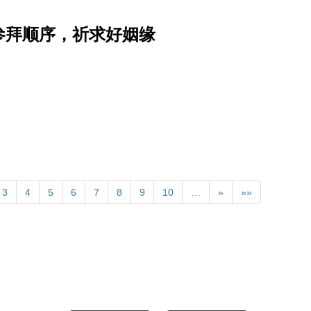
参拜顺序，祈求好姻缘
3
4
5
6
7
8
9
10
…
»
»»