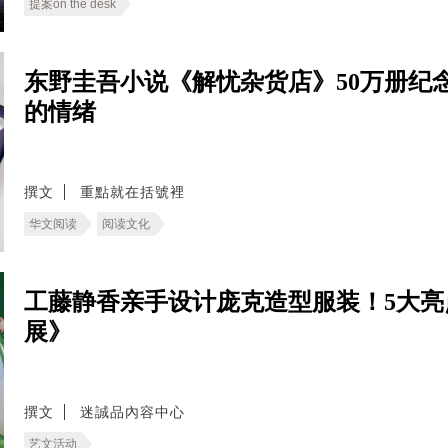
提案on the desk
东野圭吾小说《解忧杂货店》50万册纪
的情绪
撰文
重點就在括號裡
华文阅读
阅读文化
工藤静香亲手设计庞克造型服装！5大亮
展》
撰文
迷誠品內容中心
艺文活动