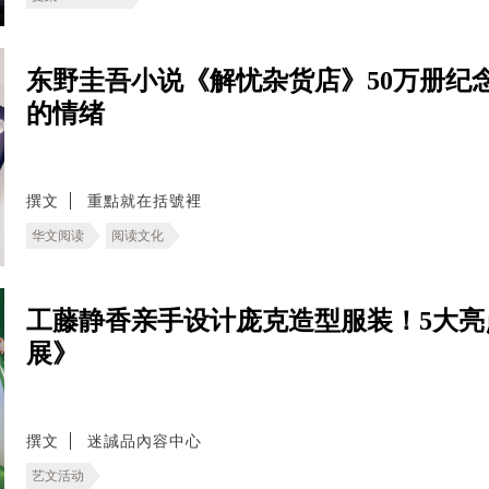
东野圭吾小说《解忧杂货店》50万册纪
的情绪
撰文
重點就在括號裡
华文阅读
阅读文化
工藤静香亲手设计庞克造型服装！5大亮
展》
撰文
迷誠品內容中心
艺文活动