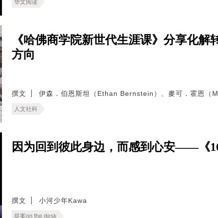
华文阅读
《哈佛商学院新世代生涯课》分享化解
方向
撰文
伊森．伯恩斯坦（Ethan Bernstein）、麥可．霍恩（Mic
人文社科
因为回到彼此身边，而感到心安——《166
撰文
小河少年Kawa
提案on the desk