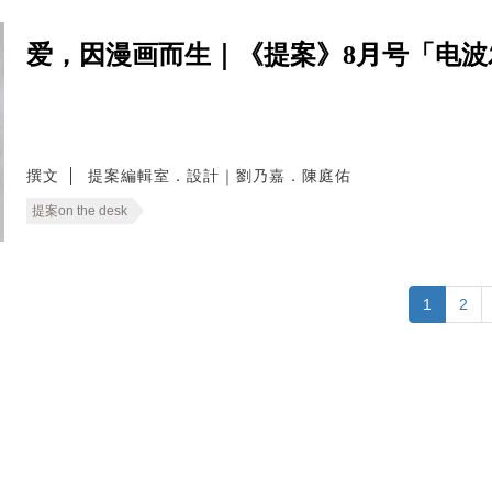
爱，因漫画而生｜《提案》8月号「电
撰文
提案編輯室．設計｜劉乃嘉．陳庭佑
提案on the desk
1
2