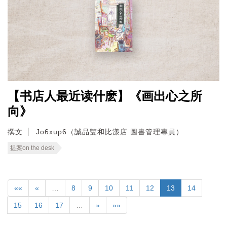
【书店人最近读什麽】《画出心之所
向》
撰文
Jo6xup6（誠品雙和比漾店 圖書管理專員）
提案on the desk
««
«
…
8
9
10
11
12
13
14
15
16
17
…
»
»»