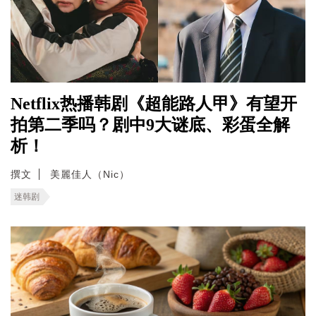
Netflix热播韩剧《超能路人甲》有望开
拍第二季吗？剧中9大谜底、彩蛋全解
析！
撰文
美麗佳人（Nic）
迷韩剧