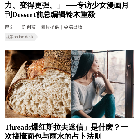
力、变得更强。」 ──专访少女漫画月
刊Dessert前总编辑铃木重毅
撰文
許俐葳．圖片提供｜尖端出版
提案on the desk
Threads爆红斯拉夫迷信」是什麽？一
次搞懂面包与雨水的占卜法则