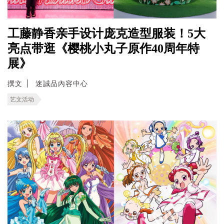
工藤静香亲手设计庞克造型服装！5大
亮点带逛《樱桃小丸子原作40周年特
展》
撰文
迷誠品內容中心
艺文活动