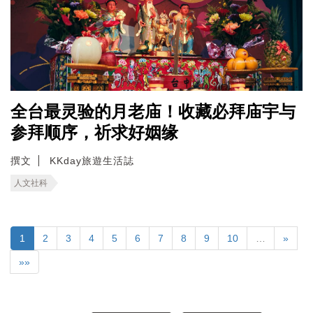
全台最灵验的月老庙！收藏必拜庙宇与
参拜顺序，祈求好姻缘
撰文
KKday旅遊生活誌
人文社科
1
2
3
4
5
6
7
8
9
10
…
»
»»