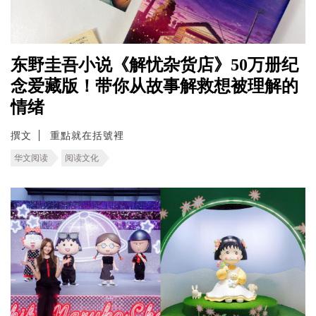
东野圭吾小说《解忧杂货店》50万册纪
念爱藏版！带你从故事解救想被理解的
情绪
撰文
重點就在括號裡
华文阅读
阅读文化