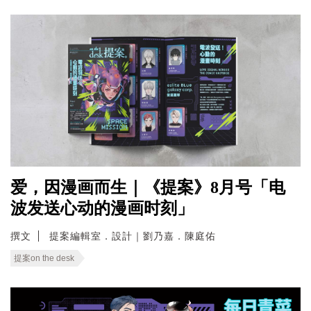
爱，因漫画而生｜《提案》8月号「电
波发送心动的漫画时刻」
撰文
提案編輯室．設計｜劉乃嘉．陳庭佑
提案on the desk