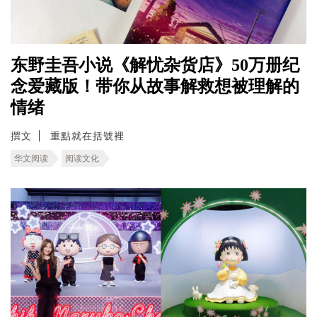
东野圭吾小说《解忧杂货店》50万册纪
念爱藏版！带你从故事解救想被理解的
情绪
撰文
重點就在括號裡
华文阅读
阅读文化