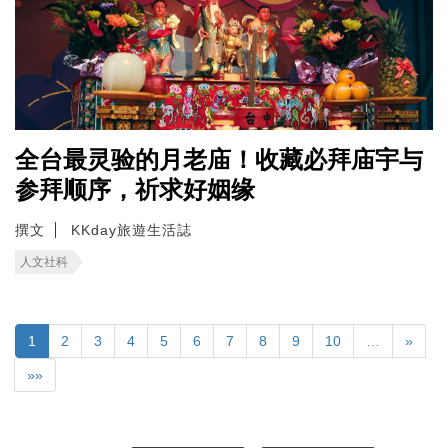
全台最灵验的月老庙！收藏必拜庙宇与
参拜顺序，祈求好姻缘
撰文
KKday旅遊生活誌
人文社科
1
2
3
4
5
6
7
8
9
10
…
»
»»