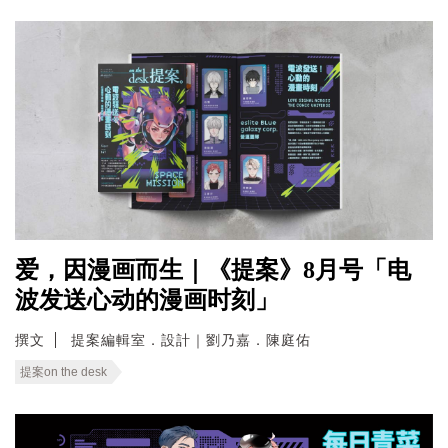
爱，因漫画而生｜《提案》8月号「电
波发送心动的漫画时刻」
撰文
提案編輯室．設計｜劉乃嘉．陳庭佑
提案on the desk