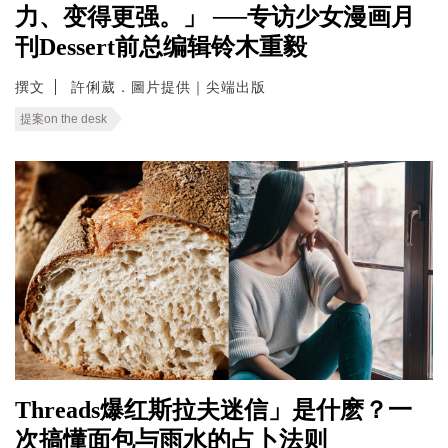
力、变得更强。」 ──专访少女漫画月
刊Dessert前总编辑铃木重毅
撰文
許俐葳．圖片提供｜尖端出版
提案on the desk
Threads爆红斯拉夫迷信」是什麽？一
次搞懂面包与雨水的占卜法则