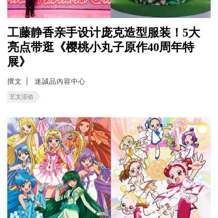
工藤静香亲手设计庞克造型服装！5大
亮点带逛《樱桃小丸子原作40周年特
展》
撰文
迷誠品內容中心
艺文活动