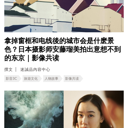
拿掉窗框和电线後的城市会是什麽景
色？日本摄影师安藤瑠美拍出意想不到
的东京｜影像共读
撰文
迷誠品內容中心
影音3C
旅遊文化
人物故事
影像共读