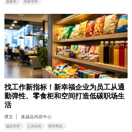
迷繪本
作家书评
找工作新指标！新幸福企业为员工从通
勤弹性、零食柜和空间打造低碳职场生
活
撰文
迷誠品內容中心
诚品专栏
人文社科
财经商业