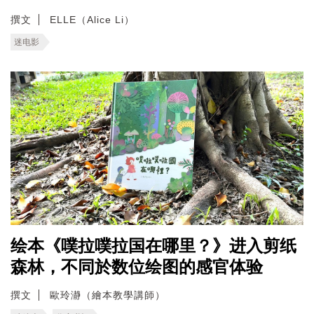
撰文
ELLE（Alice Li）
迷电影
绘本《噗拉噗拉国在哪里？》进入剪纸
森林，不同於数位绘图的感官体验
撰文
歐玲瀞（繪本教學講師）