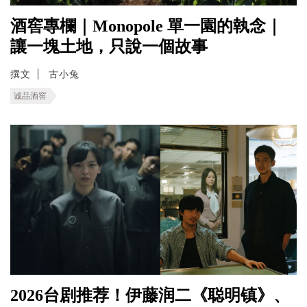
酒窖專欄｜Monopole 單一園的執念｜
讓一塊土地，只說一個故事
撰文
古小兔
诚品酒窖
2026台剧推荐！伊藤润二《聪明镇》、