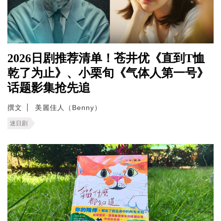
2026日剧推荐清单！苍井优《直到T恤
乾了为止》、小栗旬《气体人第一号》
话题影集抢先追
撰文
美麗佳人（Benny）
迷日剧