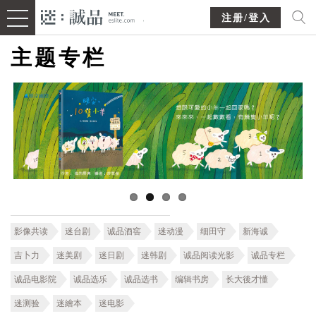
注册/登入
主题专栏
影像共读
迷台剧
诚品酒窖
迷动漫
细田守
新海诚
吉卜力
迷美剧
迷日剧
迷韩剧
诚品阅读光影
诚品专栏
诚品电影院
诚品选乐
诚品选书
编辑书房
长大後才懂
迷测验
迷繪本
迷电影