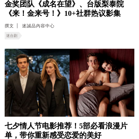
金奖团队《成名在望》、台版梨泰院
《来！金来号！》10+社群热议影集
撰文
迷誠品內容中心
迷台剧
七夕情人节电影推荐！5部必看浪漫片
单，带你重新感受恋爱的美好