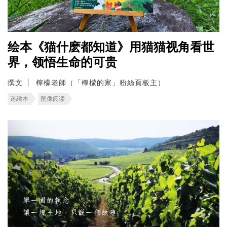
绘本《猫什麽都知道》用猫猫视角看世
界，领悟生命的可贵
撰文
檸檬老師（「檸檬的家」粉絲頁板主）
迷繪本
图像阅读