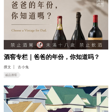
酒窖专栏｜爸爸的年份，你知道吗？
撰文
古小兔
诚品酒窖