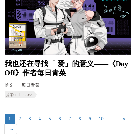
我也还在寻找「 爱」的意义——《Day
Off》作者每日青菜
撰文
每日青菜
提案on the desk
1
2
3
4
5
6
7
8
9
10
…
»
»»