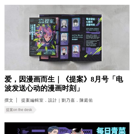
爱，因漫画而生｜《提案》8月号「电
波发送心动的漫画时刻」
撰文
提案編輯室．設計｜劉乃嘉．陳庭佑
提案on the desk