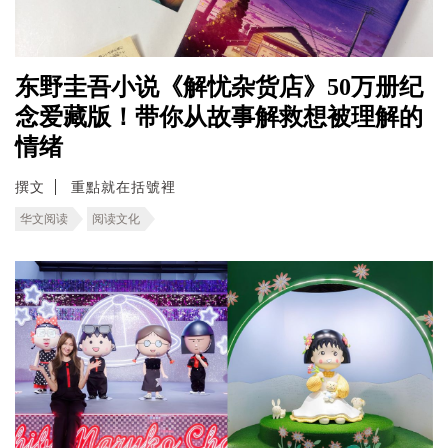
东野圭吾小说《解忧杂货店》50万册纪
念爱藏版！带你从故事解救想被理解的
情绪
撰文
重點就在括號裡
华文阅读
阅读文化