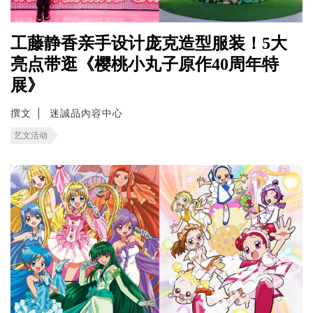
工藤静香亲手设计庞克造型服装！5大
亮点带逛《樱桃小丸子原作40周年特
展》
撰文
迷誠品內容中心
艺文活动