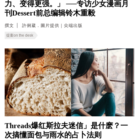
力、变得更强。」 ──专访少女漫画月
刊Dessert前总编辑铃木重毅
撰文
許俐葳．圖片提供｜尖端出版
提案on the desk
Threads爆红斯拉夫迷信」是什麽？一
次搞懂面包与雨水的占卜法则