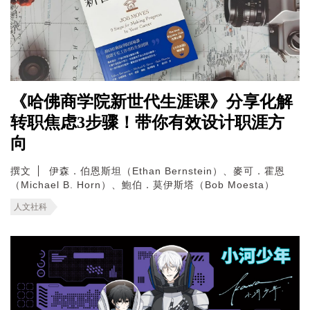
《哈佛商学院新世代生涯课》分享化解
转职焦虑3步骤！带你有效设计职涯方
向
撰文
伊森．伯恩斯坦（Ethan Bernstein）、麥可．霍恩
（Michael B. Horn）、鮑伯．莫伊斯塔（Bob Moesta）
人文社科