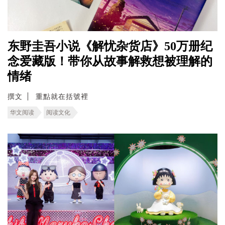
东野圭吾小说《解忧杂货店》50万册纪
念爱藏版！带你从故事解救想被理解的
情绪
撰文
重點就在括號裡
华文阅读
阅读文化