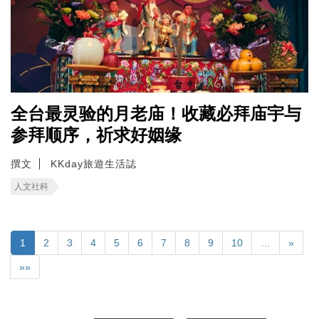
全台最灵验的月老庙！收藏必拜庙宇与
参拜顺序，祈求好姻缘
撰文
KKday旅遊生活誌
人文社科
1
2
3
4
5
6
7
8
9
10
…
»
»»