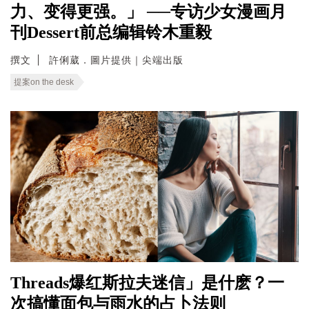
力、变得更强。」 ──专访少女漫画月
刊Dessert前总编辑铃木重毅
撰文
許俐葳．圖片提供｜尖端出版
提案on the desk
Threads爆红斯拉夫迷信」是什麽？一
次搞懂面包与雨水的占卜法则