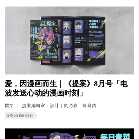
爱，因漫画而生｜《提案》8月号「电
波发送心动的漫画时刻」
撰文
提案編輯室．設計｜劉乃嘉．陳庭佑
提案on the desk