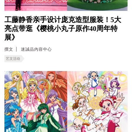
工藤静香亲手设计庞克造型服装！5大
亮点带逛《樱桃小丸子原作40周年特
展》
撰文
迷誠品內容中心
艺文活动