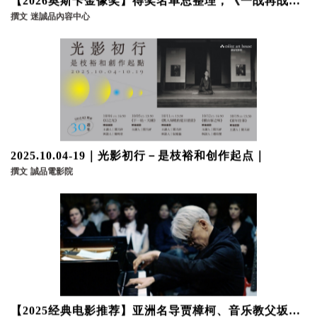
【2026奥斯卡金像奖】得奖名单总整理，《一战再战》
等4部不可错过的电影推荐
撰文
迷誠品內容中心
2025.10.04-19｜光影初行－是枝裕和创作起点｜
撰文
誠品電影院
【2025经典电影推荐】亚洲名导贾樟柯、音乐教父坂本