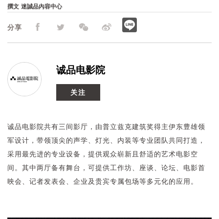
龙一神作重返大银幕，从影像回味时代的轨迹｜诚品电
撰文
迷誠品內容中心
影院
分享
诚品电影院
关注
诚品电影院共有三间影厅，由普立兹克建筑奖得主伊东豊雄领
军设计，带领顶尖的声学、灯光、内装等专业团队共同打造，
采用最先进的专业设备，提供观众崭新且舒适的艺术电影空
间。其中两厅备有舞台，可提供工作坊、座谈、论坛、电影首
映会、记者发表会、企业及贵宾专属包场等多元化的应用。