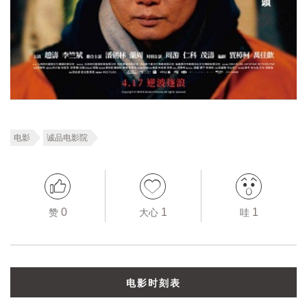
电影
诚品电影院
0
1
1
赞
大心
哇
电影时刻表