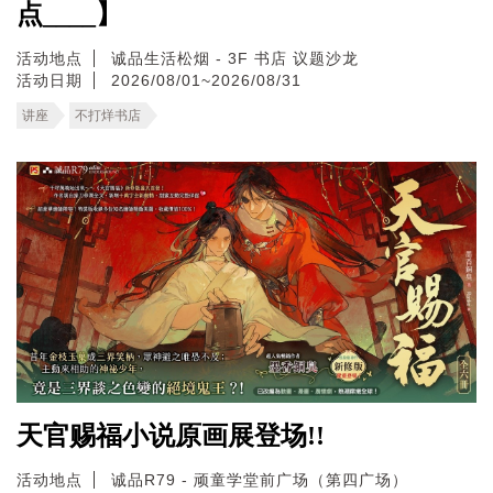
点____】
活动地点
诚品生活松烟 - 3F 书店 议题沙龙
活动日期
2026/08/01~2026/08/31
讲座
不打烊书店
天官赐福小说原画展登场!!
活动地点
诚品R79 - 顽童学堂前广场（第四广场）